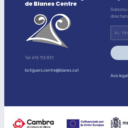
de Blanes Centre
Subscriu-
directame
Tel: 615 112 831
botiguers.centre@blanes.cat
Avís legal