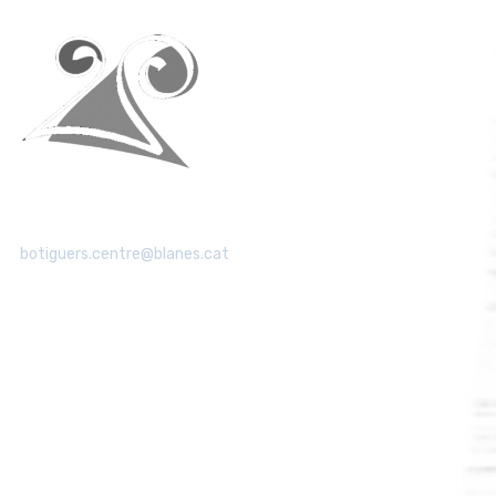
Tel: 615 112 831
botiguers.centre@blanes.cat
Rep les últimes novetats del comerç
de Blanes
Subscriu-te i rep informació actualitzada sobre la nostra
activitat comercial directament al teu correu.