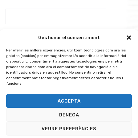
Gestionar el consentiment
Per oferir les millors experiències, utilitzem tecnologies com ara les
galetes (cookies) per emmagatzemar i/o accedir a la informació del
dispositiu. El consentiment a aquestes tecnologies ens permetrà
Avís legal i política de privadesa
/
Política de cookies
processar dades com ara el comportament de navegació o els
identificadors únics en aquest lloc. No consentir o retirar el
consentiment pot afectar negativament certes característiques i
funcions.
ACCEPTA
DENEGA
Copyright © 2025 Desarrollado por
LCG365
VEURE PREFERÈNCIES