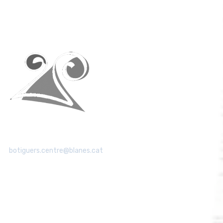
Associació de Botiguers de Blanes
Centre
Tel: 615 112 831
botiguers.centre@blanes.cat
Rep les últimes novetats del comerç