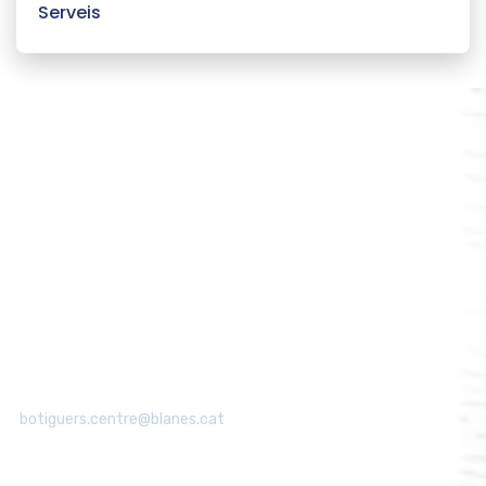
Serveis
Associació de Botiguers de Blanes
Centre
Tel: 615 112 831
botiguers.centre@blanes.cat